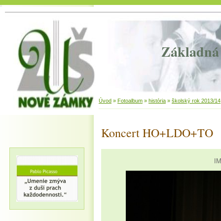
Základná 
Úvod
»
Fotoalbum
»
história
»
školský rok 2013/14
Koncert HO+LDO+TO
IM