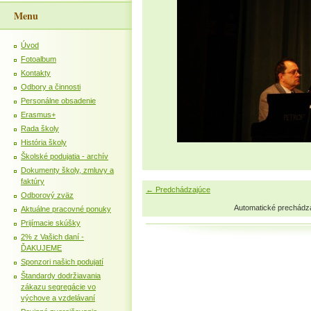
Menu
Úvod
Fotoalbum
Kontakty
Odbory a činnosti
Personálne obsadenie
Erasmus+
Rada školy
História školy
Školské podujatia - archív
Dokumenty školy, zmluvy a
faktúry
← Predchádzajúce
Odborový zväz
Automatické prechádz
Aktuálne pracovné ponuky
Prijímacie skúšky
2% z Vašich daní -
ĎAKUJEME
Sponzori našich podujatí
Štandardy dodržiavania
zákazu segregácie vo
výchove a vzdelávaní