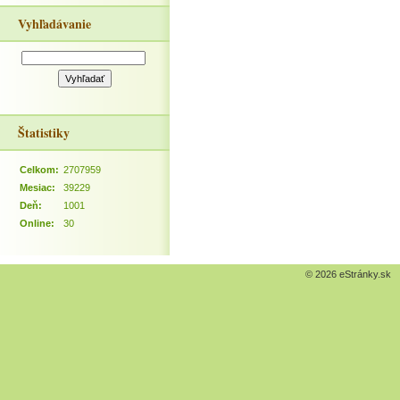
Vyhľadávanie
Štatistiky
Celkom:
2707959
Mesiac:
39229
Deň:
1001
Online:
30
© 2026 eStránky.sk