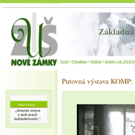
Základná 
Úvod
»
Fotoalbum
»
história
»
školský rok 2013/14
Putovná výstava KOMP: