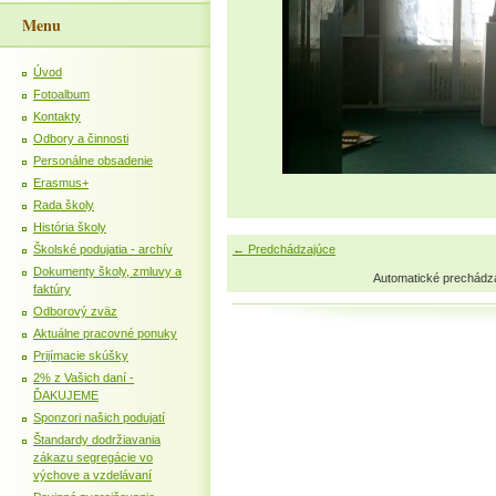
Menu
Úvod
Fotoalbum
Kontakty
Odbory a činnosti
Personálne obsadenie
Erasmus+
Rada školy
História školy
Školské podujatia - archív
← Predchádzajúce
Dokumenty školy, zmluvy a
Automatické prechádz
faktúry
Odborový zväz
Aktuálne pracovné ponuky
Prijímacie skúšky
2% z Vašich daní -
ĎAKUJEME
Sponzori našich podujatí
Štandardy dodržiavania
zákazu segregácie vo
výchove a vzdelávaní