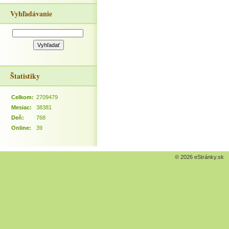
Vyhľadávanie
Štatistiky
Celkom:
2709479
Mesiac:
38381
Deň:
768
Online:
39
© 2026 eStránky.sk