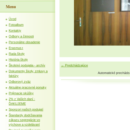
Menu
Úvod
Fotoalbum
Kontakty
Odbory a činnosti
Personálne obsadenie
Erasmus+
Rada školy
História školy
Školské podujatia - archív
← Predchádzajúce
Dokumenty školy, zmluvy a
Automatické prechádz
faktúry
Odborový zväz
Aktuálne pracovné ponuky
Prijímacie skúšky
2% z Vašich daní -
ĎAKUJEME
Sponzori našich podujatí
Štandardy dodržiavania
zákazu segregácie vo
výchove a vzdelávaní