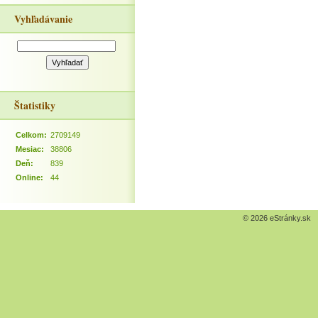
Vyhľadávanie
Štatistiky
Celkom:
2709149
Mesiac:
38806
Deň:
839
Online:
44
© 2026 eStránky.sk