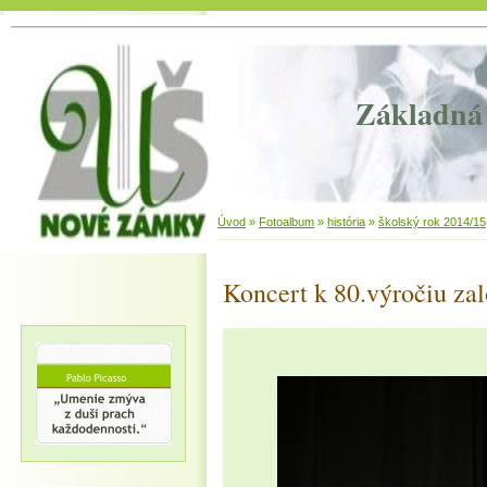
Základná 
Úvod
»
Fotoalbum
»
história
»
školský rok 2014/15
Koncert k 80.výročiu za