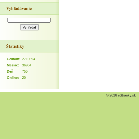
Vyhľadávanie
Štatistiky
Celkom:
2710694
Mesiac:
36964
Deň:
755
Online:
20
© 2026 eStránky.sk