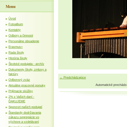
Menu
Úvod
Fotoalbum
Kontakty
Odbory a činnosti
Personálne obsadenie
Erasmus+
Rada školy
História školy
Školské podujatia - archív
Dokumenty školy, zmluvy a
faktúry
← Predchádzajúce
Odborový zväz
Automatické prechádz
Aktuálne pracovné ponuky
Prijímacie skúšky
2% z Vašich daní -
ĎAKUJEME
Sponzori našich podujatí
Štandardy dodržiavania
zákazu segregácie vo
výchove a vzdelávaní