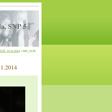
la, SNP 5
 ZUŠ: 14.11.2014
»
IMG_6139
11.2014