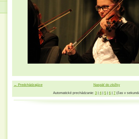
← Predchádzajúce
Naspäť do zložky
Automatické prechádzanie:
3
|
4
|
5
|
6
|
7
(čas v sekund