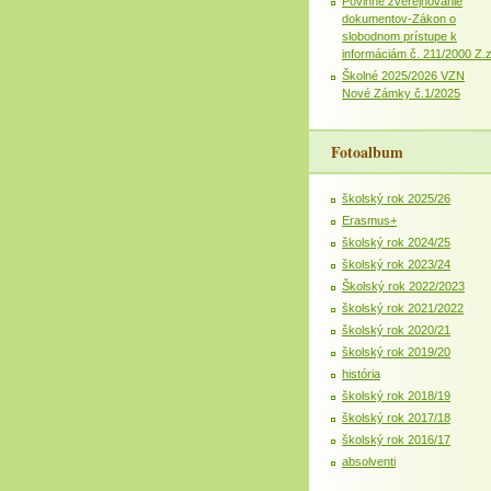
Povinné zverejňovanie
dokumentov-Zákon o
slobodnom prístupe k
informáciám č. 211/2000 Z.
Školné 2025/2026 VZN
Nové Zámky č.1/2025
Fotoalbum
školský rok 2025/26
Erasmus+
školský rok 2024/25
školský rok 2023/24
Školský rok 2022/2023
školský rok 2021/2022
školský rok 2020/21
školský rok 2019/20
história
školský rok 2018/19
školský rok 2017/18
školský rok 2016/17
absolventi