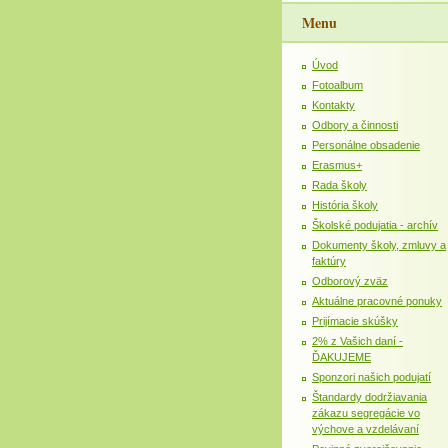
Menu
Úvod
Fotoalbum
Kontakty
Odbory a činnosti
Personálne obsadenie
Erasmus+
Rada školy
História školy
Školské podujatia - archív
Dokumenty školy, zmluvy a
faktúry
Odborový zväz
Aktuálne pracovné ponuky
Prijímacie skúšky
2% z Vašich daní -
ĎAKUJEME
Sponzori našich podujatí
Štandardy dodržiavania
zákazu segregácie vo
výchove a vzdelávaní