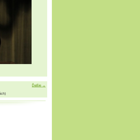
Ďalšie →
ách)