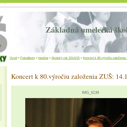
Základná umelecká ško
Úvod
»
Fotoalbum
»
história
»
školský rok 2014/15
»
Koncert k 80.výročiu založenia
Koncert k 80.výročiu založenia ZUŠ: 14.
IMG_6139