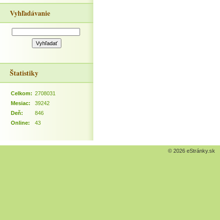
Vyhľadávanie
Štatistiky
Celkom:
2708031
Mesiac:
39242
Deň:
846
Online:
43
© 2026 eStránky.sk