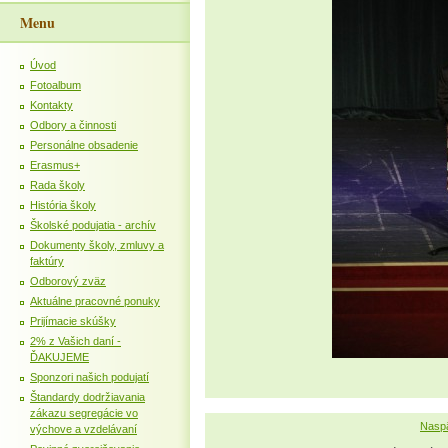
Menu
Úvod
Fotoalbum
Kontakty
Odbory a činnosti
Personálne obsadenie
Erasmus+
Rada školy
História školy
Školské podujatia - archív
Dokumenty školy, zmluvy a
faktúry
Odborový zväz
Aktuálne pracovné ponuky
Prijímacie skúšky
2% z Vašich daní -
ĎAKUJEME
Sponzori našich podujatí
Štandardy dodržiavania
zákazu segregácie vo
Naspä
výchove a vzdelávaní