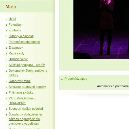
Menu
Úvod
Fotoalbum
Kontakty
Odbory a činnosti
Personálne obsadenie
Erasmus+
Rada školy
História školy
Školské podujatia - archív
Dokumenty školy, zmluvy a
faktúry
← Predchádzajúce
Odborový zväz
Automatické prechádz
Aktuálne pracovné ponuky
Prijímacie skúšky
2% z Vašich daní -
ĎAKUJEME
Sponzori našich podujatí
Štandardy dodržiavania
zákazu segregácie vo
výchove a vzdelávaní