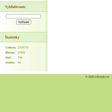
Vyhľadávanie
Štatistiky
Celkom:
2709770
Mesiac:
37892
Deň:
748
Online:
40
© 2026 eStránky.sk