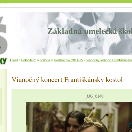
Základná umelecká ško
Úvod
»
Fotoalbum
»
história
»
školský rok 2014/15
»
Vianočný koncert Františkánsky
Vianočný koncert Františkánsky kostol
_MG_8140