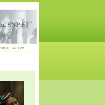
la, SNP 5
 kostol
»
_MG_8140