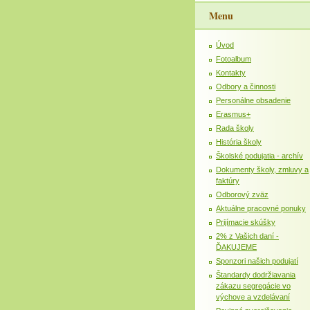
Menu
Úvod
Fotoalbum
Kontakty
Odbory a činnosti
Personálne obsadenie
Erasmus+
Rada školy
História školy
Školské podujatia - archív
Dokumenty školy, zmluvy a
faktúry
Odborový zväz
Aktuálne pracovné ponuky
Prijímacie skúšky
2% z Vašich daní -
ĎAKUJEME
Sponzori našich podujatí
Štandardy dodržiavania
zákazu segregácie vo
výchove a vzdelávaní