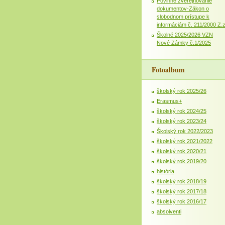
Povinné zverejňovanie
dokumentov-Zákon o
slobodnom prístupe k
informáciám č. 211/2000 Z.
Školné 2025/2026 VZN
Nové Zámky č.1/2025
Fotoalbum
školský rok 2025/26
Erasmus+
školský rok 2024/25
školský rok 2023/24
Školský rok 2022/2023
školský rok 2021/2022
školský rok 2020/21
školský rok 2019/20
história
školský rok 2018/19
školský rok 2017/18
školský rok 2016/17
absolventi