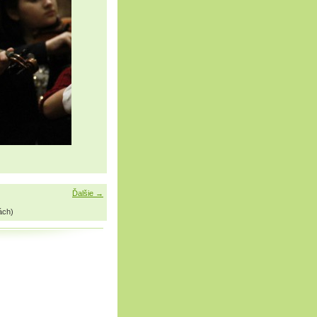
Ďalšie →
ách)