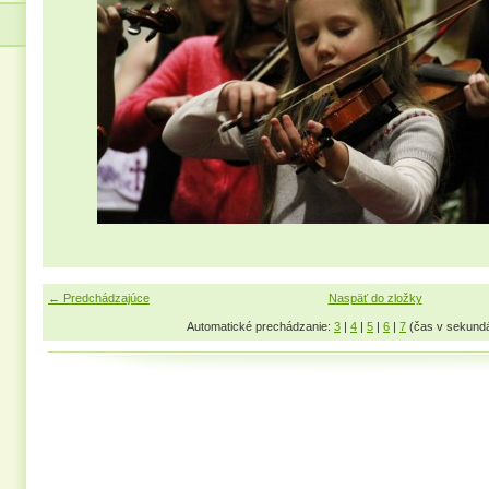
← Predchádzajúce
Naspäť do zložky
Automatické prechádzanie:
3
|
4
|
5
|
6
|
7
(čas v sekund