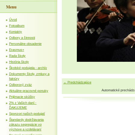
Menu
Úvod
Fotoalbum
Kontakty
Odbory a činnosti
Personálne obsadenie
Erasmus+
Rada školy
História školy
Školské podujatia - archív
Dokumenty školy, zmluvy a
faktúry
← Predchádzajúce
Odborový zväz
Automatické prechádz
Aktuálne pracovné ponuky
Prijímacie skúšky
2% z Vašich daní -
ĎAKUJEME
Sponzori našich podujatí
Štandardy dodržiavania
zákazu segregácie vo
výchove a vzdelávaní