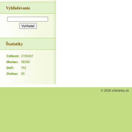
Vyhľadávanie
Štatistiky
Celkom:
2709467
Mesiac:
38386
Deň:
762
Online:
30
© 2026 eStránky.sk