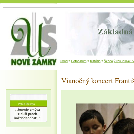
Základná 
Úvod
»
Fotoalbum
»
história
»
školský rok 2014/15
Vianočný koncert Franti