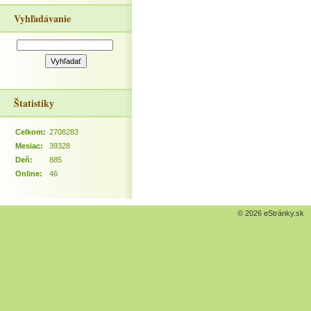
Vyhľadávanie
Štatistiky
Celkom:
2708283
Mesiac:
39328
Deň:
885
Online:
46
© 2026 eStránky.sk