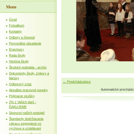
Menu
Úvod
Fotoalbum
Kontakty
Odbory a činnosti
Personálne obsadenie
Erasmus+
Rada školy
História školy
Školské podujatia - archív
Dokumenty školy, zmluvy a
faktúry
← Predchádzajúce
Odborový zväz
Automatické prechádz
Aktuálne pracovné ponuky
Prijímacie skúšky
2% z Vašich daní -
ĎAKUJEME
Sponzori našich podujatí
Štandardy dodržiavania
zákazu segregácie vo
výchove a vzdelávaní