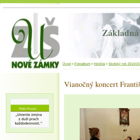
Základná 
Úvod
»
Fotoalbum
»
história
»
školský rok 2014/15
Vianočný koncert Franti