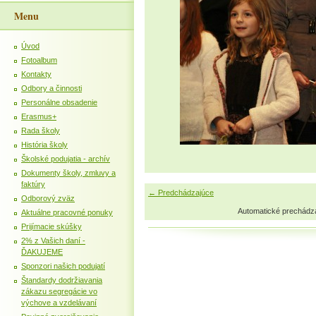
Menu
Úvod
Fotoalbum
Kontakty
Odbory a činnosti
Personálne obsadenie
Erasmus+
Rada školy
História školy
Školské podujatia - archív
Dokumenty školy, zmluvy a
faktúry
← Predchádzajúce
Odborový zväz
Automatické prechádz
Aktuálne pracovné ponuky
Prijímacie skúšky
2% z Vašich daní -
ĎAKUJEME
Sponzori našich podujatí
Štandardy dodržiavania
zákazu segregácie vo
výchove a vzdelávaní