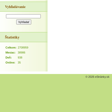
Vyhľadávanie
Štatistiky
Celkom:
2708959
Mesiac:
38986
Deň:
938
Online:
35
© 2026 eStránky.sk