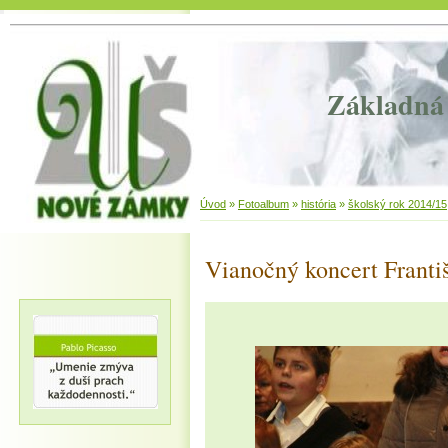
Základná 
Úvod
»
Fotoalbum
»
história
»
školský rok 2014/15
Vianočný koncert Franti