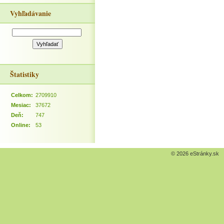
Vyhľadávanie
Štatistiky
Celkom:
2709910
Mesiac:
37672
Deň:
747
Online:
53
© 2026 eStránky.sk