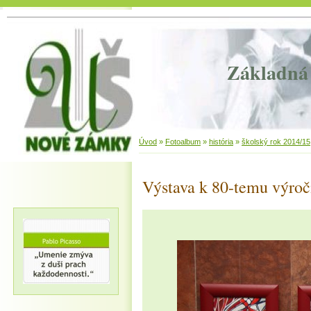
Základná 
Úvod
»
Fotoalbum
»
história
»
školský rok 2014/15
Výstava k 80-temu výroč