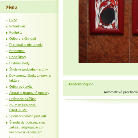
Menu
Úvod
Fotoalbum
Kontakty
Odbory a činnosti
Personálne obsadenie
Erasmus+
Rada školy
História školy
Školské podujatia - archív
Dokumenty školy, zmluvy a
faktúry
← Predchádzajúce
Odborový zväz
Automatické prechádz
Aktuálne pracovné ponuky
Prijímacie skúšky
2% z Vašich daní -
ĎAKUJEME
Sponzori našich podujatí
Štandardy dodržiavania
zákazu segregácie vo
výchove a vzdelávaní