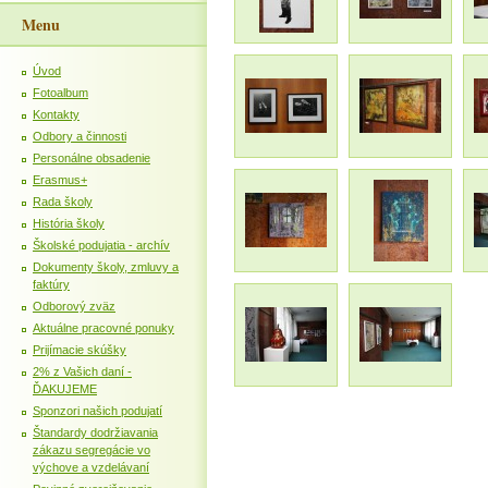
Menu
Úvod
Fotoalbum
Kontakty
Odbory a činnosti
Personálne obsadenie
Erasmus+
Rada školy
História školy
Školské podujatia - archív
Dokumenty školy, zmluvy a
faktúry
Odborový zväz
Aktuálne pracovné ponuky
Prijímacie skúšky
2% z Vašich daní -
ĎAKUJEME
Sponzori našich podujatí
Štandardy dodržiavania
zákazu segregácie vo
výchove a vzdelávaní