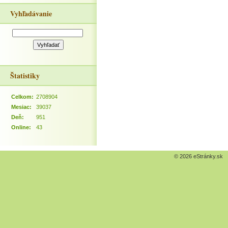
Vyhľadávanie
Štatistiky
Celkom:
2708904
Mesiac:
39037
Deň:
951
Online:
43
© 2026 eStránky.sk