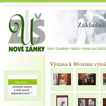
Základná 
Úvod
»
Fotoalbum
»
história
»
školský rok 2014/15
Výstava k 80-temu výro