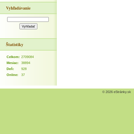
Vyhľadávanie
Štatistiky
Celkom:
2709084
Mesiac:
38894
Deň:
928
Online:
37
© 2026 eStránky.sk