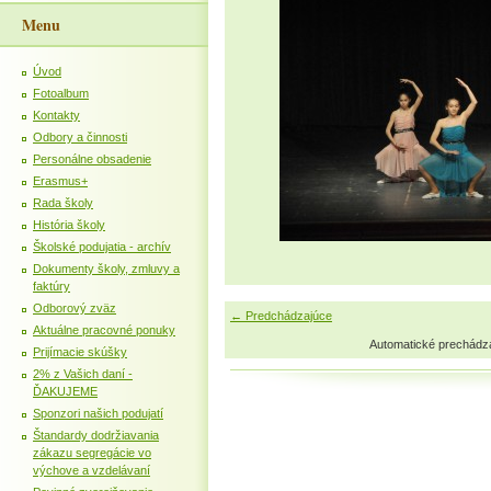
Menu
Úvod
Fotoalbum
Kontakty
Odbory a činnosti
Personálne obsadenie
Erasmus+
Rada školy
História školy
Školské podujatia - archív
Dokumenty školy, zmluvy a
faktúry
Odborový zväz
← Predchádzajúce
Aktuálne pracovné ponuky
Automatické prechádz
Prijímacie skúšky
2% z Vašich daní -
ĎAKUJEME
Sponzori našich podujatí
Štandardy dodržiavania
zákazu segregácie vo
výchove a vzdelávaní