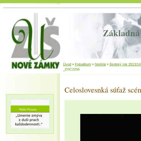
Základná 
Úvod
»
Fotoalbum
»
história
»
školský rok 2013/14
_DSC2256
Celoslovesnká súťaž scén