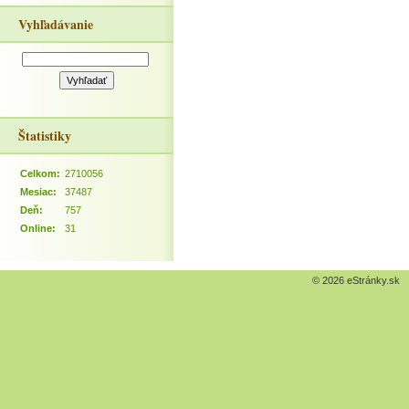
Vyhľadávanie
Štatistiky
Celkom:
2710056
Mesiac:
37487
Deň:
757
Online:
31
© 2026 eStránky.sk