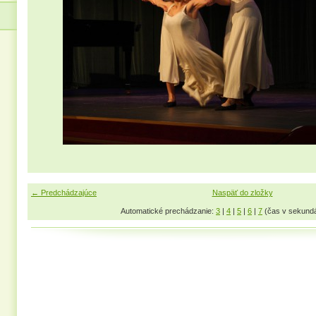
← Predchádzajúce
Naspäť do zložky
Automatické prechádzanie:
3
|
4
|
5
|
6
|
7
(čas v sekund