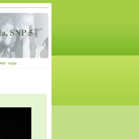
la, SNP 5
68 - kópia