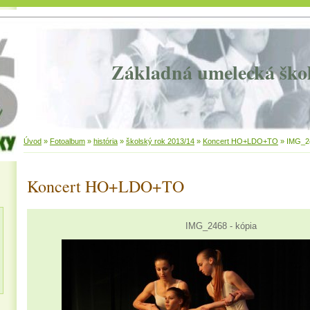
Základná umelecká ško
Úvod
»
Fotoalbum
»
história
»
školský rok 2013/14
»
Koncert HO+LDO+TO
»
IMG_24
Koncert HO+LDO+TO
IMG_2468 - kópia