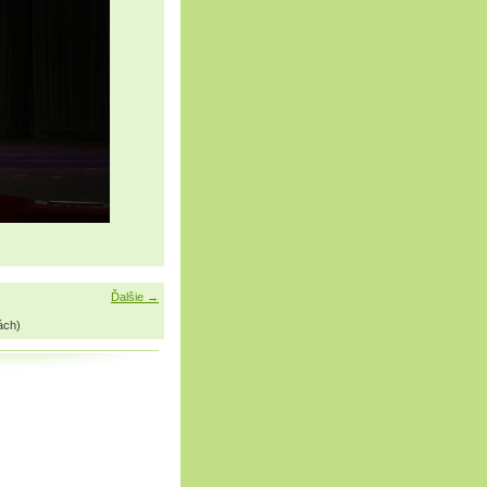
Ďalšie →
ách)