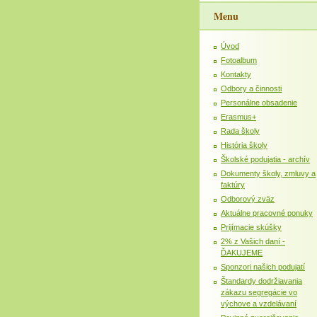
Menu
Úvod
Fotoalbum
Kontakty
Odbory a činnosti
Personálne obsadenie
Erasmus+
Rada školy
História školy
Školské podujatia - archív
Dokumenty školy, zmluvy a
faktúry
Odborový zväz
Aktuálne pracovné ponuky
Prijímacie skúšky
2% z Vašich daní -
ĎAKUJEME
Sponzori našich podujatí
Štandardy dodržiavania
zákazu segregácie vo
výchove a vzdelávaní