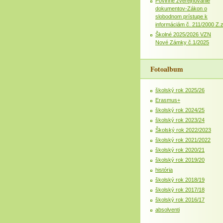
Povinné zverejňovanie
dokumentov-Zákon o
slobodnom prístupe k
informáciám č. 211/2000 Z.
Školné 2025/2026 VZN
Nové Zámky č.1/2025
Fotoalbum
školský rok 2025/26
Erasmus+
školský rok 2024/25
školský rok 2023/24
Školský rok 2022/2023
školský rok 2021/2022
školský rok 2020/21
školský rok 2019/20
história
školský rok 2018/19
školský rok 2017/18
školský rok 2016/17
absolventi