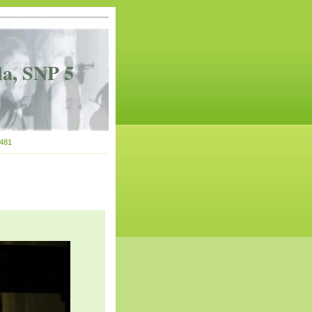
la, SNP 5
481