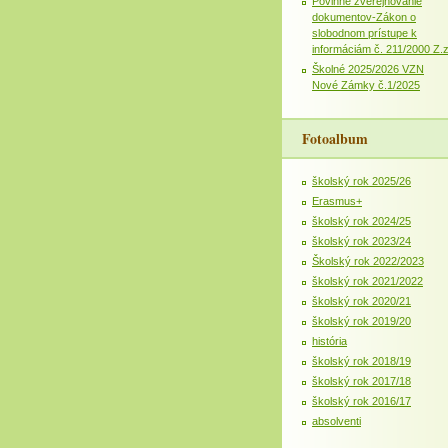
Povinné zverejňovanie
dokumentov-Zákon o
slobodnom prístupe k
informáciám č. 211/2000 Z.
Školné 2025/2026 VZN
Nové Zámky č.1/2025
Fotoalbum
školský rok 2025/26
Erasmus+
školský rok 2024/25
školský rok 2023/24
Školský rok 2022/2023
školský rok 2021/2022
školský rok 2020/21
školský rok 2019/20
história
školský rok 2018/19
školský rok 2017/18
školský rok 2016/17
absolventi