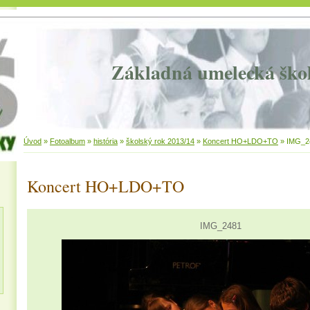
Základná umelecká ško
Úvod
»
Fotoalbum
»
história
»
školský rok 2013/14
»
Koncert HO+LDO+TO
»
IMG_2
Koncert HO+LDO+TO
IMG_2481