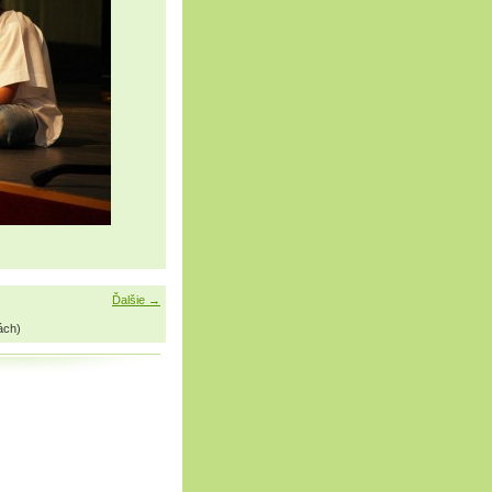
Ďalšie →
ách)