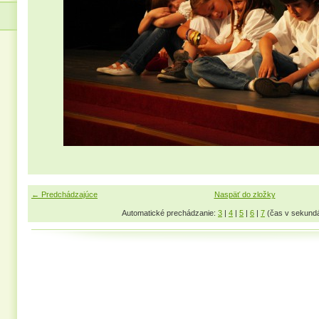
← Predchádzajúce
Naspäť do zložky
Automatické prechádzanie:
3
|
4
|
5
|
6
|
7
(čas v sekund