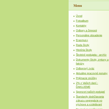
Menu
Úvod
Fotoalbum
Kontakty
Odbory a činnosti
Personálne obsadenie
Erasmus+
Rada školy
História školy
Školské podujatia - archív
Dokumenty školy, zmluvy a
faktúry
Odborový zväz
Aktuálne pracovné ponuky
Prijímacie skúšky
2% z Vašich daní -
ĎAKUJEME
Sponzori našich podujatí
Štandardy dodržiavania
zákazu segregácie vo
výchove a vzdelávaní