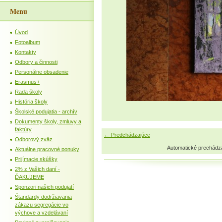
Menu
Úvod
Fotoalbum
Kontakty
Odbory a činnosti
Personálne obsadenie
Erasmus+
Rada školy
História školy
Školské podujatia - archív
Dokumenty školy, zmluvy a
faktúry
← Predchádzajúce
Odborový zväz
Automatické prechádz
Aktuálne pracovné ponuky
Prijímacie skúšky
2% z Vašich daní -
ĎAKUJEME
Sponzori našich podujatí
Štandardy dodržiavania
zákazu segregácie vo
výchove a vzdelávaní