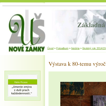
Základná 
Úvod
»
Fotoalbum
»
história
»
školský rok 2014/15
Výstava k 80-temu výroč