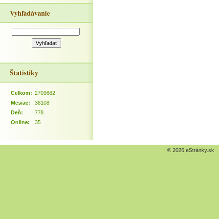
Vyhľadávanie
Štatistiky
Celkom:
2709662
Mesiac:
38108
Deň:
778
Online:
35
© 2026 eStránky.sk