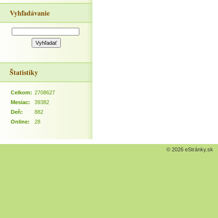
Vyhľadávanie
Štatistiky
Celkom:
2708627
Mesiac:
39382
Deň:
882
Online:
28
© 2026 eStránky.sk