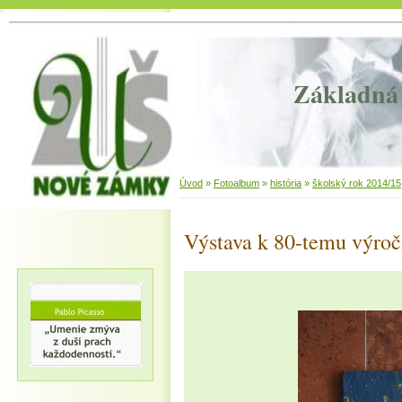
Základná 
Úvod
»
Fotoalbum
»
história
»
školský rok 2014/15
Výstava k 80-temu výroč