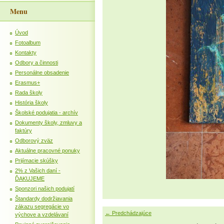
Menu
Úvod
Fotoalbum
Kontakty
Odbory a činnosti
Personálne obsadenie
Erasmus+
Rada školy
História školy
Školské podujatia - archív
Dokumenty školy, zmluvy a
faktúry
Odborový zväz
Aktuálne pracovné ponuky
Prijímacie skúšky
2% z Vašich daní -
ĎAKUJEME
Sponzori našich podujatí
Štandardy dodržiavania
zákazu segregácie vo
← Predchádzajúce
výchove a vzdelávaní