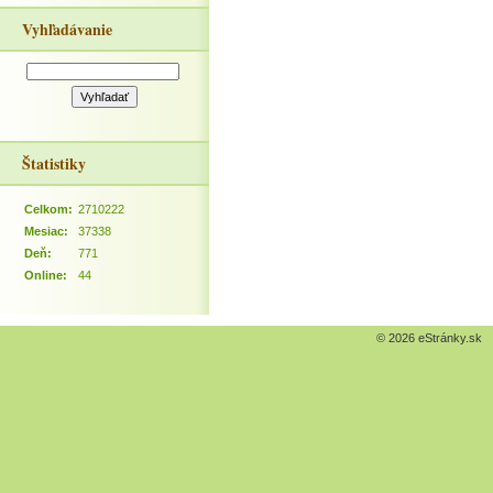
Vyhľadávanie
Štatistiky
Celkom:
2710222
Mesiac:
37338
Deň:
771
Online:
44
© 2026 eStránky.sk