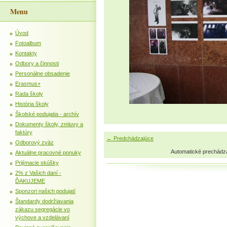
Menu
Úvod
Fotoalbum
Kontakty
Odbory a činnosti
Personálne obsadenie
Erasmus+
Rada školy
História školy
Školské podujatia - archív
Dokumenty školy, zmluvy a
faktúry
← Predchádzajúce
Odborový zväz
Automatické prechádz
Aktuálne pracovné ponuky
Prijímacie skúšky
2% z Vašich daní -
ĎAKUJEME
Sponzori našich podujatí
Štandardy dodržiavania
zákazu segregácie vo
výchove a vzdelávaní