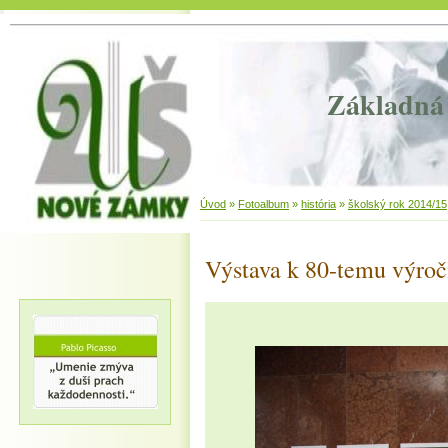
Základná 
Úvod
»
Fotoalbum
»
história
»
školský rok 2014/15
Výstava k 80-temu výroč