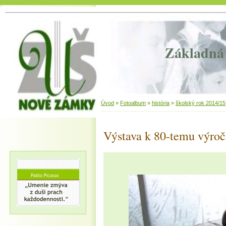
Základná 
Úvod
»
Fotoalbum
»
história
»
školský rok 2014/15
Výstava k 80-temu výroč