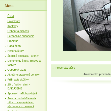
Menu
Úvod
Fotoalbum
Kontakty
Odbory a činnosti
Personálne obsadenie
Erasmus+
Rada školy
História školy
Školské podujatia - archív
Dokumenty školy, zmluvy a
faktúry
← Predchádzajúce
Odborový zväz
Automatické prechádz
Aktuálne pracovné ponuky
Prijímacie skúšky
2% z Vašich daní -
ĎAKUJEME
Sponzori našich podujatí
Štandardy dodržiavania
zákazu segregácie vo
výchove a vzdelávaní