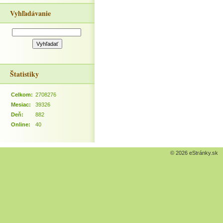
Vyhľadávanie
Štatistiky
Celkom:
2708276
Mesiac:
39326
Deň:
882
Online:
40
© 2026 eStránky.sk